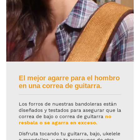
El mejor agarre para el hombro
en una correa de guitarra.
Los forros de nuestras bandoleras están
diseñados y
testados
para asegurar que la
correa de bajo o correa de guitarra
no
resbala o se agarra en exceso.
Disfruta tocando tu guitarra, bajo, ukelele
o mandolina y no te preocupes de otra