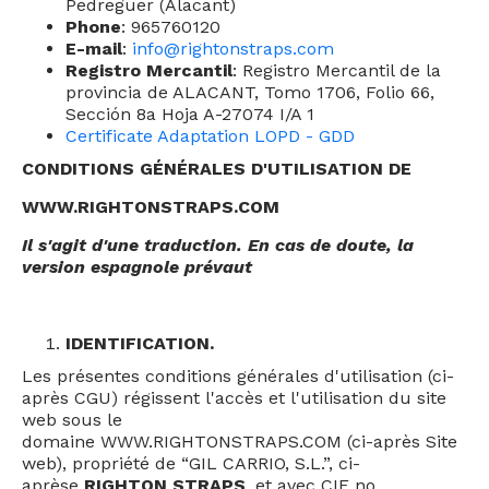
Pedreguer (Alacant)
Phone
: 965760120
E-mail
:
info@rightonstraps.com
Registro Mercantil
: Registro Mercantil de la
provincia de ALACANT, Tomo 1706, Folio 66,
Sección 8a Hoja A-27074 I/A 1
Certificate Adaptation LOPD - GDD
CONDITIONS GÉNÉRALES D'UTILISATION DE
WWW.RIGHTONSTRAPS.COM
Il s'agit d'une traduction. En cas de doute, la
version espagnole prévaut
IDENTIFICATION.
Les présentes conditions générales d'utilisation (ci-
après CGU) régissent l'accès et l'utilisation du site
web sous le
domaine
WWW.RIGHTONSTRAPS.COM
(ci-après Site
web), propriété de “GIL CARRIO, S.L.”, ci-
aprèse
RIGHTON STRAPS
, et avec CIF no.