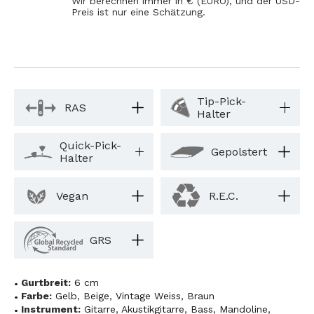
Wir berechnen immer in € (EURO), und der USD-
Preis ist nur eine Schätzung.
Tip-Pick-
RAS
Halter
Quick-Pick-
Gepolstert
Halter
Vegan
R.E.C.
GRS
Gurtbreit:
6 cm
Farbe:
Gelb
,
Beige
,
Vintage Weiss
,
Braun
Instrument:
Gitarre
,
Akustikgitarre
,
Bass
,
Mandoline
,