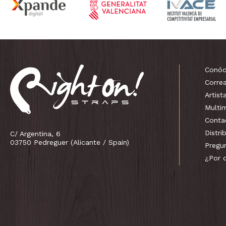
Conóc
Corre
Artist
Multi
Conta
Distri
C/ Argentina, 6
03750 Pedreguer (Alicante / Spain)
Pregu
¿Por 