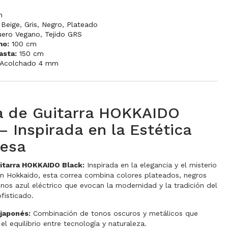
m
,
Beige
,
Gris
,
Negro
,
Plateado
uero Vegano
,
Tejido GRS
mo:
100 cm
asta:
150 cm
Acolchado 4 mm
a de Guitarra HOKKAIDO
– Inspirada en la Estética
esa
itarra HOKKAIDO Black:
Inspirada en la elegancia y el misterio
n Hokkaido, esta correa combina colores plateados, negros
tonos azul eléctrico que evocan la modernidad y la tradición del
fisticado.
japonés:
Combinación de tonos oscuros y metálicos que
 el equilibrio entre tecnología y naturaleza.