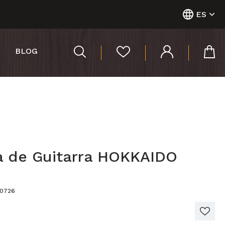
ES
BLOG
a de Guitarra HOKKAIDO
40726