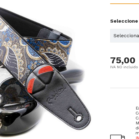
Seleccione
75,00
IVA NO incluido
E
C
C
M
d
m
I