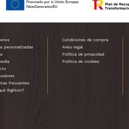
enos
Condiciones de compra
as personalizadas
Aviso legal
as
Política de privacidad
media
Política de cookies
cto
buidores
ntas frecuentes
qué Righton?