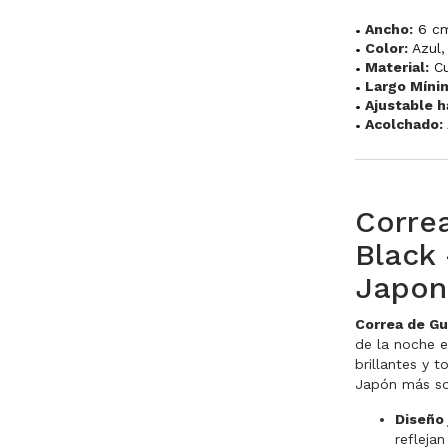
Ancho:
6 c
Color:
Azul
Material:
C
Largo Míni
Ajustable h
Acolchado:
Corre
Black 
Japon
Correa de Gu
de la noche e
brillantes y 
Japón más so
Diseño 
reflejan