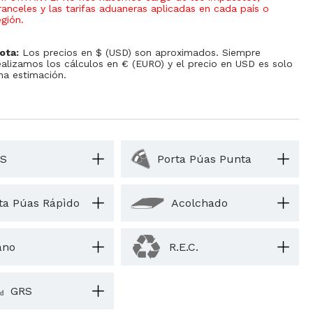
ranceles y las tarifas aduaneras aplicadas en cada país o
egión
.
ota:
Los precios en $ (USD) son aproximados. Siempre
ealizamos los cálculos en € (EURO) y el precio en USD es solo
na estimación.
S
Porta Púas Punta
ta Púas Rápìdo
Acolchado
ano
R.E.C.
GRS