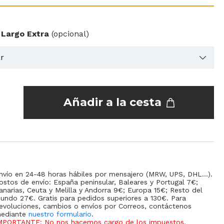
 Largo Extra
(opcional)
Añadir a la cesta
nvío en 24-48 horas hábiles por mensajero (MRW, UPS, DHL...).
ostos de envío: España peninsular, Baleares y Portugal 7€;
anarias, Ceuta y Melilla y Andorra 9€; Europa 15€; Resto del
undo 27€. Gratis para pedidos superiores a 130€. Para
evoluciones, cambios o envíos por Correos, contáctenos
ediante
nuestro formulario
.
MPORTANTE: No nos hacemos cargo de los impuestos,