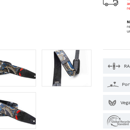
a
r
N
r
u
RA
Por
Veg