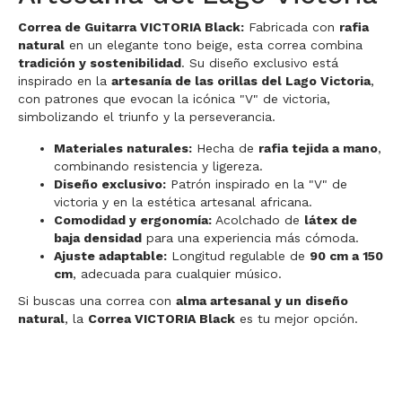
Correa de Guitarra VICTORIA Black:
Fabricada con
rafia
natural
en un elegante tono beige, esta correa combina
tradición y sostenibilidad
. Su diseño exclusivo está
inspirado en la
artesanía de las orillas del Lago Victoria
,
con patrones que evocan la icónica "V" de victoria,
simbolizando el triunfo y la perseverancia.
Materiales naturales:
Hecha de
rafia tejida a mano
,
combinando resistencia y ligereza.
Diseño exclusivo:
Patrón inspirado en la "V" de
victoria y en la estética artesanal africana.
Comodidad y ergonomía:
Acolchado de
látex de
baja densidad
para una experiencia más cómoda.
Ajuste adaptable:
Longitud regulable de
90 cm a 150
cm
, adecuada para cualquier músico.
Si buscas una correa con
alma artesanal y un diseño
natural
, la
Correa VICTORIA Black
es tu mejor opción.