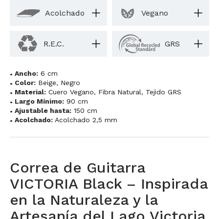
Acolchado
Vegano
R.E.C.
GRS
Ancho:
6 cm
Color:
Beige
,
Negro
Material:
Cuero Vegano
,
Fibra Natural
,
Tejido GRS
Largo Mínimo:
90 cm
Ajustable hasta:
150 cm
Acolchado:
Acolchado 2,5 mm
Correa de Guitarra
VICTORIA Black – Inspirada
en la Naturaleza y la
Artesanía del Lago Victoria