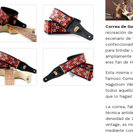
Correa de Gu
recreación de
escenario de
confeccionada
para brindar 
ampliamente a
eres fan de H
Esta misma co
famoso
Come
Hagstrom Viki
todos aquello
que lo hagas!
La correa, fa
técnica antid
densidad de 
vintage, es m
mediante corr