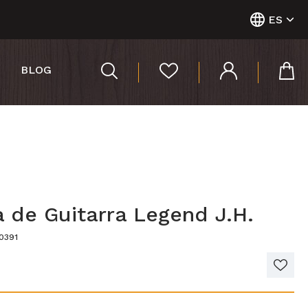
ES
BLOG
 de Guitarra Legend J.H.
0391