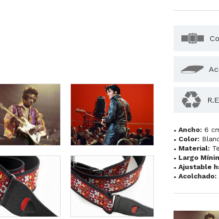
Co
Ac
R.E
Ancho:
6 c
Color:
Blan
Material:
Te
Largo Míni
Ajustable h
Acolchado: