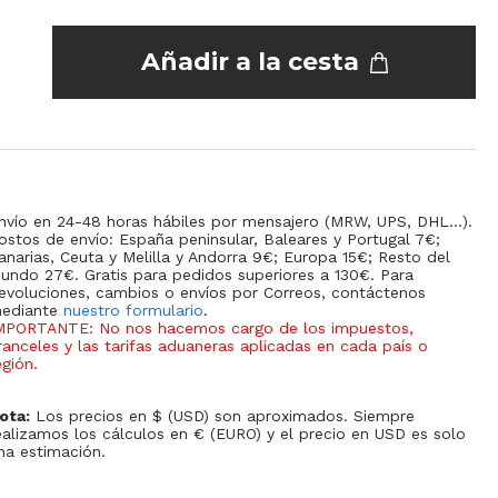
Añadir a la cesta
nvío en 24-48 horas hábiles por mensajero (MRW, UPS, DHL...).
ostos de envío: España peninsular, Baleares y Portugal 7€;
anarias, Ceuta y Melilla y Andorra 9€; Europa 15€; Resto del
undo 27€. Gratis para pedidos superiores a 130€. Para
evoluciones, cambios o envíos por Correos, contáctenos
ediante
nuestro formulario
.
MPORTANTE: No nos hacemos cargo de los impuestos,
ranceles y las tarifas aduaneras aplicadas en cada país o
egión
.
ota:
Los precios en $ (USD) son aproximados. Siempre
ealizamos los cálculos en € (EURO) y el precio en USD es solo
na estimación.