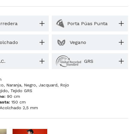
rredera
Porta Púas Punta
olchado
Vegano
.C.
GRS
m
co
,
Naranja
,
Negro
,
Jacquard
,
Rojo
jido
,
Tejido GRS
mo:
90 cm
asta:
150 cm
Acolchado 2,5 mm