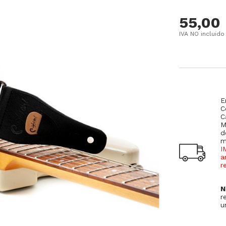
55,00
IVA NO incluido
E
C
C
M
d
m
I
a
r
N
r
u