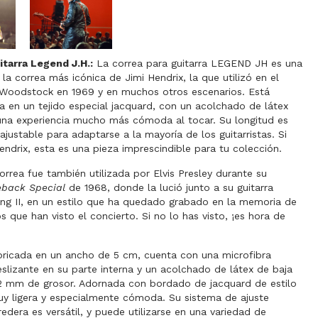
itarra Legend J.H.:
La correa para guitarra LEGEND JH es una
 la correa más icónica de Jimi Hendrix, la que utilizó en el
 Woodstock en 1969 y en muchos otros escenarios. Está
 en un tejido especial jacquard, con un acolchado de látex
una experiencia mucho más cómoda al tocar. Su longitud es
justable para adaptarse a la mayoría de los guitarristas. Si
endrix, esta es una pieza imprescindible para tu colección.
rrea fue también utilizada por Elvis Presley durante su
back Special
de 1968, donde la lució junto a su guitarra
ng II, en un estilo que ha quedado grabado en la memoria de
s que han visto el concierto. Si no lo has visto, ¡es hora de
bricada en un ancho de 5 cm, cuenta con una microfibra
eslizante en su parte interna y un acolchado de látex de baja
2 mm de grosor. Adornada con bordado de jacquard de estilo
uy ligera y especialmente cómoda. Su sistema de ajuste
edera es versátil, y puede utilizarse en una variedad de