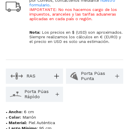
por Correos, contáctenos mediante
nuestro
formulario
.
IMPORTANTE: No nos hacemos cargo de los
impuestos, aranceles y las tarifas aduaneras
aplicadas en cada país o región
.
Nota:
Los precios en $ (USD) son aproximados.
Siempre realizamos los cálculos en € (EURO) y
el precio en USD es solo una estimación.
Porta Púas
RAS
Punta
Porta Púas
Rápìdo
Ancho:
6 cm
Color:
Marrón
Material:
Piel Auténtica
Largo Mínimo:
95 cm