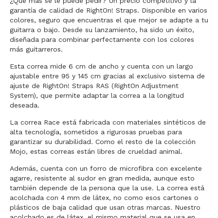
¿Qué más se le puede pedir? Un precio competitivo y la
garantía de calidad de RightOn! Straps. Disponible en varios
colores, seguro que encuentras el que mejor se adapte a tu
guitarra o bajo. Desde su lanzamiento, ha sido un éxito,
diseñada para combinar perfectamente con los colores
más guitarreros.
Esta correa mide 6 cm de ancho y cuenta con un largo
ajustable entre 95 y 145 cm gracias al exclusivo sistema de
ajuste de RightOn! Straps RAS (RightOn Adjustment
System), que permite adaptar la correa a la longitud
deseada.
La correa Race está fabricada con materiales sintéticos de
alta tecnología, sometidos a rigurosas pruebas para
garantizar su durabilidad. Como el resto de la colección
Mojo, estas correas están libres de crueldad animal.
Además, cuenta con un forro de microfibra con excelente
agarre, resistente al sudor en gran medida, aunque esto
también depende de la persona que la use. La correa está
acolchada con 4 mm de látex, no como esos cartones o
plásticos de baja calidad que usan otras marcas. Nuestro
acolchado es de látex, el mismo material que se usa en