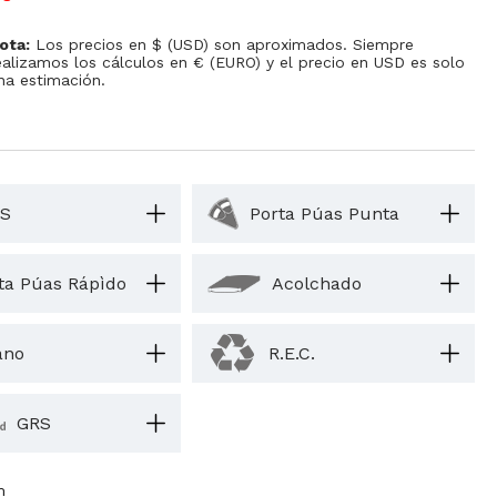
ota:
Los precios en $ (USD) son aproximados. Siempre
ealizamos los cálculos en € (EURO) y el precio en USD es solo
na estimación.
S
Porta Púas Punta
ta Púas Rápìdo
Acolchado
ano
R.E.C.
GRS
m