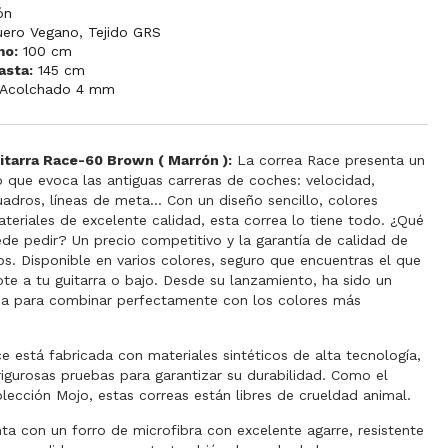
ón
uero Vegano
,
Tejido GRS
mo:
100 cm
asta:
145 cm
Acolchado 4 mm
itarra Race-60 Brown ( Marrón ):
La correa Race presenta un
o que evoca las antiguas carreras de coches: velocidad,
adros, líneas de meta... Con un diseño sencillo, colores
ateriales de excelente calidad, esta correa lo tiene todo. ¿Qué
de pedir? Un precio competitivo y la garantía de calidad de
ps. Disponible en varios colores, seguro que encuentras el que
te a tu guitarra o bajo. Desde su lanzamiento, ha sido un
ada para combinar perfectamente con los colores más
e está fabricada con materiales sintéticos de alta tecnología,
igurosas pruebas para garantizar su durabilidad. Como el
olección Mojo, estas correas están libres de crueldad animal.
a con un forro de microfibra con excelente agarre, resistente