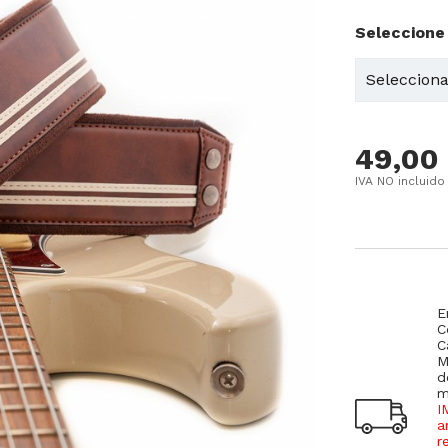
Seleccione
49,00
IVA NO incluido
E
C
C
M
d
m
I
a
r