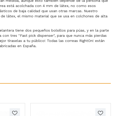
gran medida, aunque esto también depende de la persona que
orrea está acolchada con 4 mm de látex, no como esos
ásticos de baja calidad que usan otras marcas. Nuestro
de látex, el mismo material que se usa en colchones de alta
elantera tiene dos pequeños bolsillos para púas, y en la parte
a con tres "Fast pick dispenser", para que nunca más pierdas
mejor tíraselas a tu público! Todas las correas RightOn! están
abricadas en España.