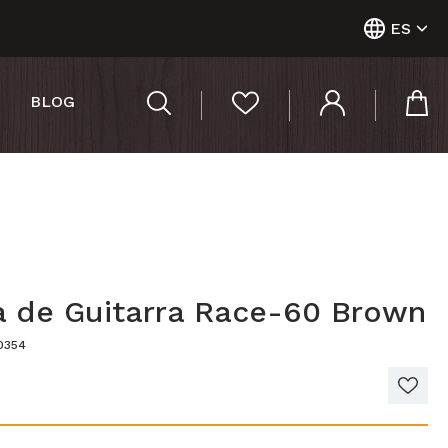
ES
BLOG
a de Guitarra Race-60 Brown
0354