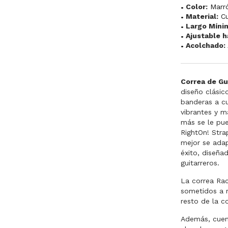
Color:
Marr
Material:
C
Largo Míni
Ajustable h
Acolchado:
Correa de Gu
diseño clásic
banderas a cu
vibrantes y m
más se le pue
RightOn! Stra
mejor se adap
éxito, diseñ
guitarreros.
La correa Rac
sometidos a r
resto de la c
Además, cuent