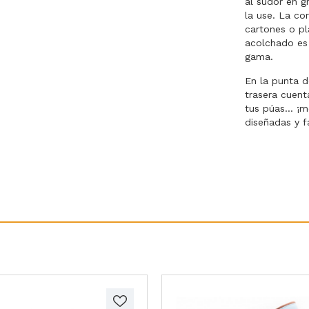
al sudor en 
la use. La c
cartones o pl
acolchado es 
gama.
En la punta d
trasera cuent
tus púas... ¡
diseñadas y f