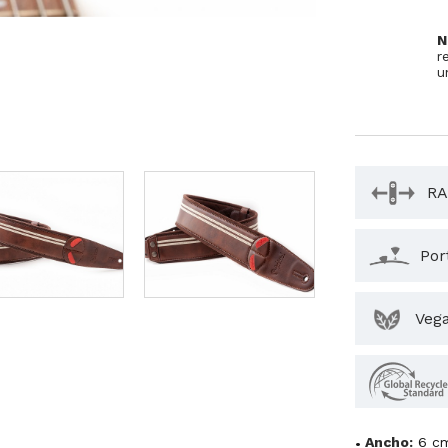
N
r
u
RA
Por
Veg
Ancho:
6 c