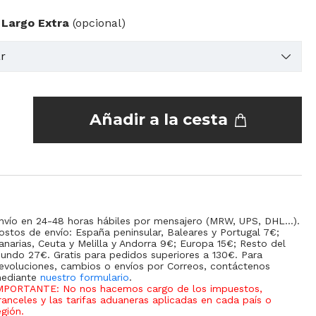
 Largo Extra
(opcional)
Añadir a la cesta
nvío en 24-48 horas hábiles por mensajero (MRW, UPS, DHL...).
ostos de envío: España peninsular, Baleares y Portugal 7€;
anarias, Ceuta y Melilla y Andorra 9€; Europa 15€; Resto del
undo 27€. Gratis para pedidos superiores a 130€. Para
evoluciones, cambios o envíos por Correos, contáctenos
ediante
nuestro formulario
.
MPORTANTE: No nos hacemos cargo de los impuestos,
ranceles y las tarifas aduaneras aplicadas en cada país o
egión
.