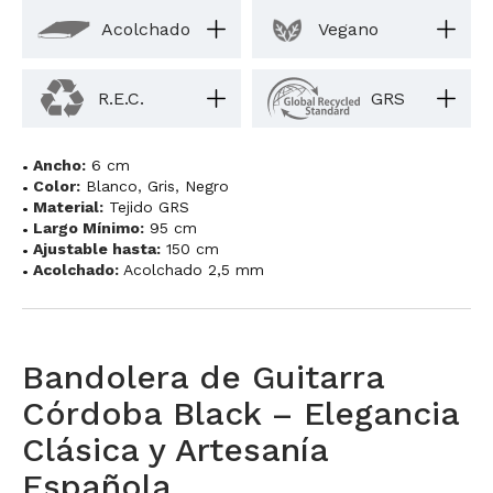
Acolchado
Vegano
R.E.C.
GRS
Ancho:
6 cm
Color:
Blanco
,
Gris
,
Negro
Material:
Tejido GRS
Largo Mínimo:
95 cm
Ajustable hasta:
150 cm
Acolchado:
Acolchado 2,5 mm
Bandolera de Guitarra
Córdoba Black – Elegancia
Clásica y Artesanía
Española