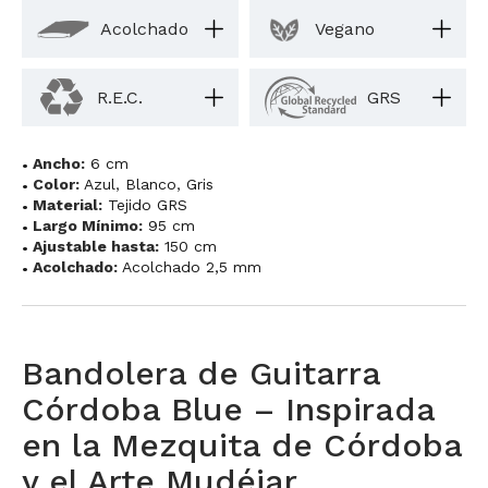
Acolchado
Vegano
R.E.C.
GRS
Ancho:
6 cm
Color:
Azul
,
Blanco
,
Gris
Material:
Tejido GRS
Largo Mínimo:
95 cm
Ajustable hasta:
150 cm
Acolchado:
Acolchado 2,5 mm
Bandolera de Guitarra
Córdoba Blue – Inspirada
en la Mezquita de Córdoba
y el Arte Mudéjar